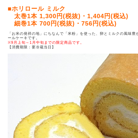
■ホリロール ミルク
太巻1本 1,300円(税抜)・1,404円(税込)
細巻1本 700円(税抜)・756円(税込)
「お米の発祥の地」にちなんで「米粉」を使った、卵とミルクの風味豊
ールケーキです。
※9月上旬～1月中旬までの限定商品です。
【消費期限：要冷蔵当日】