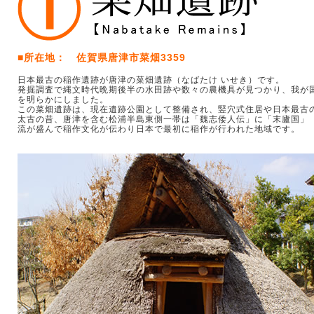
■所在地： 佐賀県唐津市菜畑3359
日本最古の稲作遺跡が唐津の菜畑遺跡（なばたけ いせき）です。
発掘調査で縄文時代晩期後半の水田跡や数々の農機具が見つかり、我が
を明らかにしました。
この菜畑遺跡は、現在遺跡公園として整備され、竪穴式住居や日本最古
太古の昔、唐津を含む松浦半島東側一帯は「魏志倭人伝」に「末廬国」
流が盛んで稲作文化が伝わり日本で最初に稲作が行われた地域です。